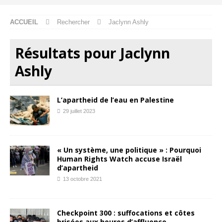
ACCUEIL
Rechercher
Jaclynn Ashly
Résultats pour
Jaclynn
Ashly
L’apartheid de l’eau en Palestine
29 juillet 2023
« Un système, une politique » : Pourquoi
Human Rights Watch accuse Israël
d’apartheid
13 octobre 2021
Checkpoint 300 : suffocations et côtes
brisées aux heures d’affluence